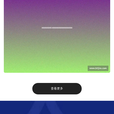
电子竞技员职业资格标准;《从电竞
高手到电商达人：数字时代的职业
新赛道》
查看更多