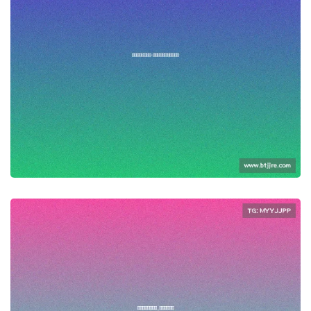
电子竞技需要拼搏-电子竞技需要锻
炼身体吗