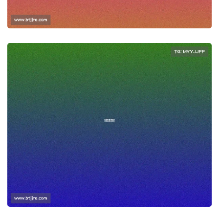
精神的新赛场吗？
萍乡电竞选手