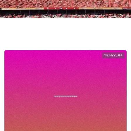
键盘上的马拉松：电子竞技是体育